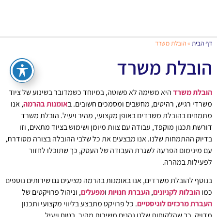
דף הבית
»
הובלת משרד
הובלת משרד
הובלת משרד
היא משימה לא פשוטה, במיוחד כשמדובר בשינוע של ציוד
משרדי רגיש, רהיטים, מחשבים ומסמכים חשובים. ב
אומנות בהרמה
, אנו
מתמחים בהובלת משרדים באופן מקצועי, מהיר ויעיל. הובלת משרד
דורשת תכנון מוקפד, עבודה עם צוות מיומן ושימוש בציוד מתאים, וזו
בדיוק ההתמחות שלנו. אנו מבצעים את כל שלבי ההובלה בצורה מסודרת,
עם מינימום הפרעה לשגרת העבודה של העסק, כך שתוכלו לחזור
לפעילות במהרה.
בנוסף להובלת משרדים, אנו באומנות בהרמה מציעים גם שירותים נוספים
כמו
הובלות לקניונים
,
העברת חנויות
ו
מפעלים
, וניהול פרויקטים של
העברת מרכזים לוגיסטיים
. כל פרויקט מתבצע בליווי מקצועי ותכנון
מדויק, כך שהלקוחות שלנו נהנים משירות מהיר, בטוח ויעיל.